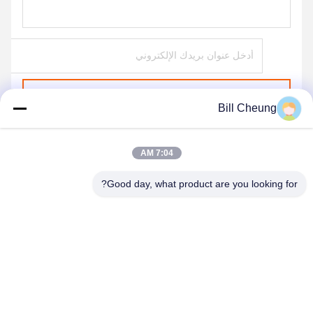
يرسل
Bill Cheung
7:04 AM
Good day, what product are you looking for?
SHENZHEN BYF INTERNATIONAL LIMITED
8004@byf-cn.com
86-755-23733220