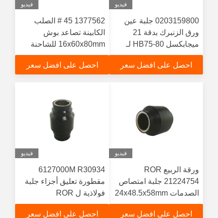
فيديو
فيديو
0203159800 جلبة عين
1377562 45 # الصلب
ورق الزنبرك بدقة 21
الكابينة تصاعد بوش
ميجابكسل HB75-80 لـ
16x60x80mm للشاحنة
BPW
احصل على افضل سعر
احصل على افضل سعر
فيديو
فيديو
ورقة الربيع ROR
6127000M R30934
21224754 جلبة امتصاص
مقطورة تعليق أجزاء جلبة
الصدمات 24x48.5x58mm
فولاذية ل ROR
احصل على افضل سعر
احصل على افضل سعر