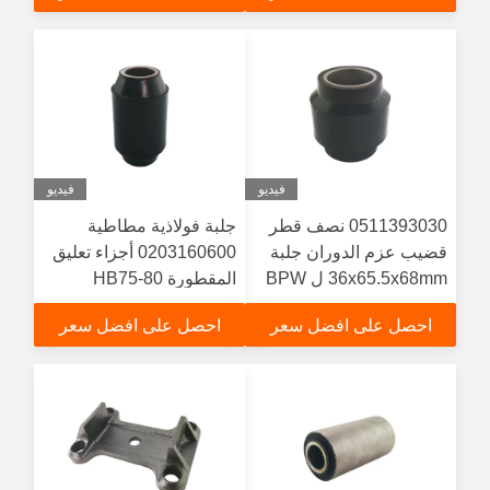
فيديو
فيديو
0511393030 نصف قطر
جلبة فولاذية مطاطية
قضيب عزم الدوران جلبة
0203160600 أجزاء تعليق
36x65.5x68mm ل BPW
المقطورة HB75-80
احصل على افضل سعر
احصل على افضل سعر