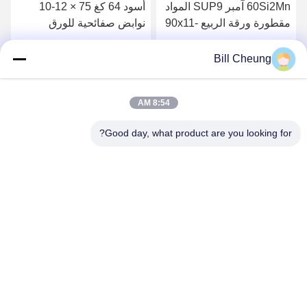
60Si2Mn آمبر SUP9 المواد
أسود 64 كغ 75 × 12-10
مقطورة ورقة الربيع 90x11-
نوابض صفائحية للورق
10 اختبار التعب جيه 180K
للمقطورات
دورات نصف مقطورة
احصل على افضل سعر
احصل على افضل سعر
Bill Cheung
8:54 AM
Good day, what product are you looking for?
SHENZHEN BYF INTERNATIONAL LIMITED
8004@byf-cn.com
86-755-23733220
Room 708 ， Block F، Mingyue Huadu Building، Gonghe
Gongye Ave، Xixiang Street، Bao'an District، Shenzhen،
Guangdong، China