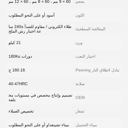
بحجم:
60 × 9 مم ، 60 × 8 مم ، 60 × 12 مم
اللون:
أسود أو على النحو المطلوب
طلاء الكتروني / مقاوم للصدأ ≥240 سا
المعالجة السطحية:
عة اختبار رش الملح
وزن:
21 كيلو
اختبار التعب:
دورات ≥180K
تبادل لاطلاق النار Peening:
.180.18 ج
صلابة:
40-47HRC
تصميم وإنتاج مخصص في مستويات مخ
OEM:
تلفة
شعار:
تخصيص العملاء
ميناء التحميل:
ميناء تشينغداو أو على النحو المطلوب