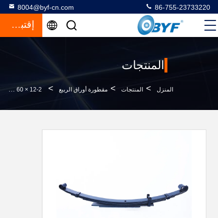
8004@byf-cn.com
86-755-23733220
إقتباس
المنتجات
>
>
>
المنزل
المنتجات
مقطورة أوراق الربيع
60Si2Mn 60 × 9-1 60 × 8-3 60 × 12-2 زنبرك ورق مزدوج