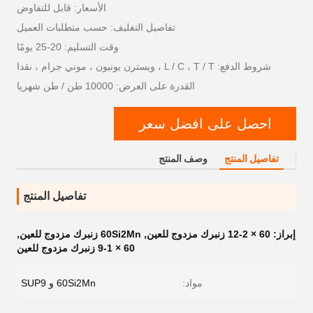
الأسعار: قابل للتفاوض
تفاصيل التغليف: حسب متطلبات العميل
وقت التسليم: 20-25 يومًا
شروط الدفع: L / C ، T / T ، ويسترن يونيون ، موني جرام ، نقدا
القدرة على العرض: 10000 طن / طن شهريا
احصل على افضل سعر
تفاصيل المنتج
وصف المنتج
تفاصيل المنتج
إبراز:
60 × 12-2 زنبرك مزدوج للعين
,
60Si2Mn زنبرك مزدوج للعين
,
60 × 9-1 زنبرك مزدوج للعين
مواد:
60Si2Mn و SUP9