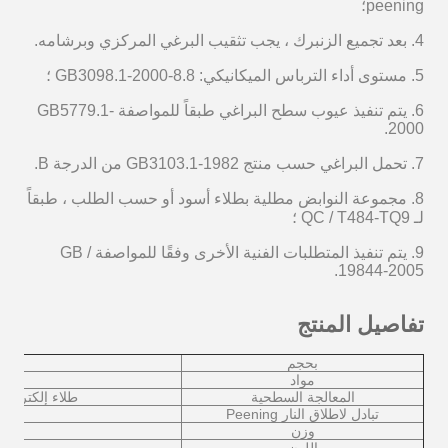
peening؛
4. بعد تجميع الزنبرك ، يجب تثقيب البرغي المركزي وبرشامه.
5. مستوى أداء الترباس الميكانيكي: 8.8-GB3098.1-2000 ؛
6. يتم تنفيذ عيوب سطح البراغي طبقاً للمواصفة GB5779.1-
2000.
7. تحمل البراغي حسب منتج GB3103.1-1982 من الدرجة B.
8. مجموعة النوابض مطلية بطلاء أسود أو حسب الطلب ، طبقاً
لـ QC / T484-TQ9 ؛
9. يتم تنفيذ المتطلبات الفنية الأخرى وفقًا للمواصفة GB /
19844-2005.
تفاصيل المنتج
بحجم
60 × 9 مم ، 60 × 8 م
مواد
المعالجة السطحية
طلاء إلكتروني / 
تبادل لاطلاق النار Peening
وزن