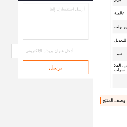
عالمية
يو بولت
للتعديل
نعم..
غي، المك
يرسل
سرات
وصف المنتج