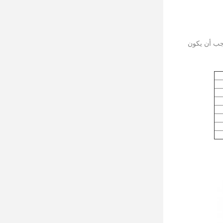
مطاط ملتصقًا بقوة ، يجب ألا يتم العثور على أي إزالة الغراء والشق تحت ضغط محوري 50KN ، ويجب أن يكون