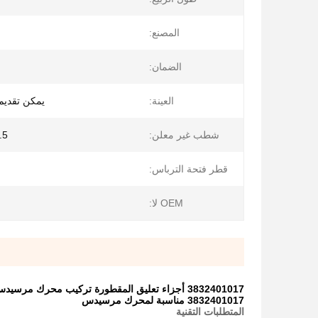
المصنع:
الضمان:
العينة:
يمكن تقديم 
شطب غير معلن:
0.5 * 45
قطر فتحة الترباس:
OEM لا:
3832401017 أجزاء تعليق المقطورة تركيب محرك مرسيدس الأمامي
3832401017 مناسبة لمحرك مرسيدس
المتطلبات التقنية