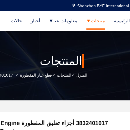
Shenzhen BYF International 
لرئيسية
منتجات
معلومات عنا
أخبار
حالات
المنتجات
المنزل
>
المنتجات
>
قطع غيار المقطورة
>
3832401017 أجزاء تعليق المقطورة ont
3832401017 أجزاء تعل