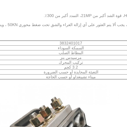
3يجب أن يكون أنبوب الفولاذ الداخلي وال
3832401017
السمكة السوداء
المطاط الصلب
مرسيدس بنز
تركيب المحرك
3.2 كجم
التعبئة المحايدة أو حسب الضرورة
ميناء تشينغداو أو حسب الحاجة