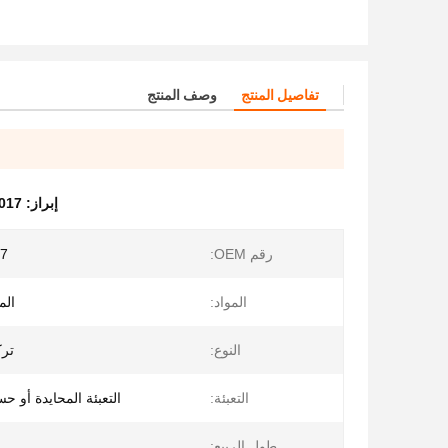
تفاصيل المنتج
وصف المنتج
إبراز:
832401017
رقم OEM:
7
المواد:
الم
النوع:
تر
التعبئة:
التعبئة المحايدة أو 
طول الربيع: