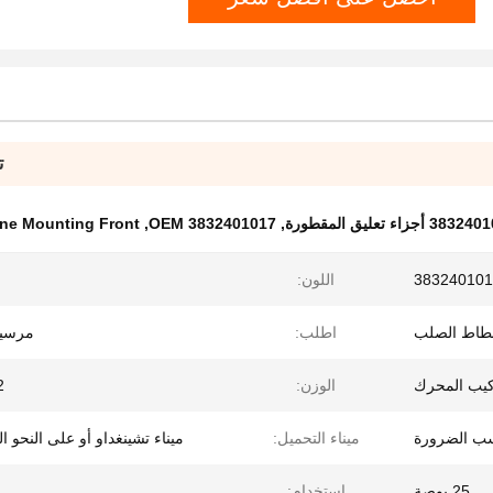
ت
3 أجزاء تعليق المقطورة
,
OEM 3832401017
,
ine Mounting Front
383240101
اللون:
طاط الصلب
اطلب:
مرسيد
كيب المحرك
الوزن:
.2
حسب الضرورة
ميناء التحميل:
ميناء تشينغداو أو على النحو 
25 بوصة
استخدام: