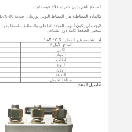
1سطح ناعم بدون حفرة، علاج فوسفاتية.
2المادة المطاطية هي المطاط البولي يوريثان، صلابة HB75-80، قوة الشد أكبر من 21MP، التمدد أكبر من 300٪.
منحنى الضغط كاملًا دون تقلبات.
4. الشامفر غير المعلن: 0.5 * 45 °
المنتج الأول لا
اللون
المواد
اطلب
النوع
الوزن
التعبئة
ميناء التحميل
تفاصيل المنتج