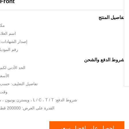
Front
تفاصيل المنتج
مكا
اسم العلامة 
إصدار الشهادات: SO9001:2015
رقم الموديل: 401017
شروط الدفع والشحن
الحد الأدنى لكم
الأسعا
تفاصيل التغليف: حسب 
وقت الت
شروط الدفع: L / C ، T / T ، ويسترن يونيون ، موني جرام ، نقدا
القدرة على العرض: 200000 قطعة / قطعة شهريا
احصل على افضل سعر