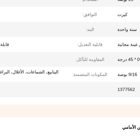
كيرت
التوافق:
سنة واحدة
البند:
عينة مجانية
قابلية التعديل:
قابلة 
 درجة
المقاومة للتآكل:
الينابيع، الشماعات، الأغلال، البرا
9/16 بوصة
المكونات المتضمنة:
1377562