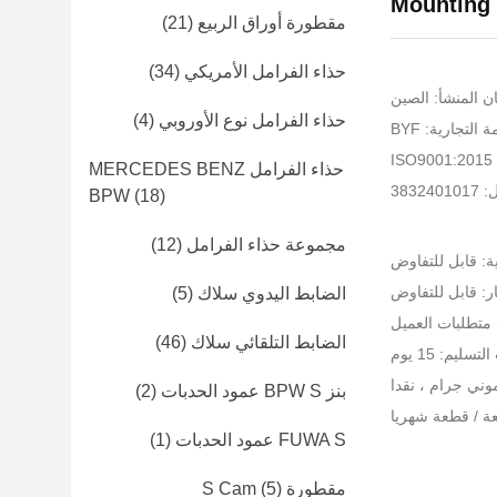
Mounting 
مقطورة أوراق الربيع
(21)
حذاء الفرامل الأمريكي
(34)
ن المنشأ: الصين
حذاء الفرامل نوع الأوروبي
(4)
التجارية: BYF
I
حذاء الفرامل MERCEDES BENZ
3832
BPW
(18)
مجموعة حذاء الفرامل
(12)
ية: قابل للتفاوض
ر: قابل للتفاوض
الضابط اليدوي سلاك
(5)
متطلبات العميل
الضابط التلقائي سلاك
(46)
سليم: 15 يوم
بنز BPW S عمود الحدبات
(2)
FUWA S عمود الحدبات
(1)
مقطورة S Cam
(5)