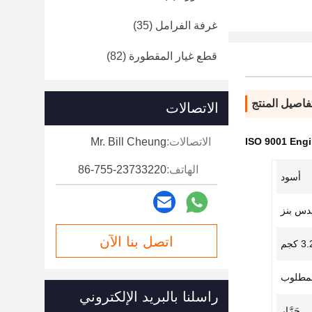
غرفة الفرامل
(35)
قطع غيار المقطورة
(82)
فاصيل المنتج
الاتصالات
ISO 9001 Eng
الاتصالات:
Mr. Bill Cheung
الهاتف:
86-755-23733220
أسود
س بنز
اتصل بنا الآن
3 كجم
المطلوب
راسلنا بالبريد الإلكتروني
جَرَّار