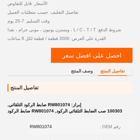
الأسعار: قابل للتفاوض
تفاصيل التغليف: حسب متطلبات العميل
وقت التسليم: 7-25 يوم
شروط الدفع: L / C ، T / T ، ويسترن يونيون ، موني جرام ، نقدا
القدرة على العرض: 2000 قطعة / قطعة لكل 8 ساعات
احصل على افضل سعر
تفاصيل المنتج
وصف المنتج
تفاصيل المنتج
إبراز:
RW801074 ضابط الركود التلقائي
,
100303 صب الضابط التلقائي الركود
,
RW801074 ضابط الركود
رقم OEM.:
RW801074