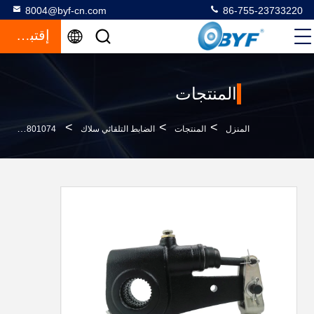
8004@byf-cn.com
86-755-23733220
إقتباس
المنتجات
>
>
>
المنزل
المنتجات
الضابط التلقائي سلاك
RW801074 مسبك سلاك أوتوماتيكي أسود 100303 صب