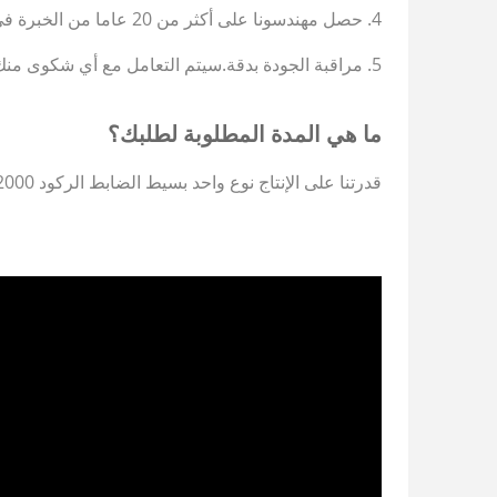
4. حصل مهندسونا على أكثر من 20 عاما من الخبرة في القيام بهذه الصناعة.يمكننا حل جميع المشاكل التي قابلتها من قبل.
5. مراقبة الجودة بدقة.سيتم التعامل مع أي شكوى منك بسرعة ، وسيتم تقديم الحل لك في غضون 3 أيام.
ما هي المدة المطلوبة لطلبك؟
قدرتنا على الإنتاج نوع واحد بسيط
الضابط الركود
2000-3000 قطعة / 8 ساعات.