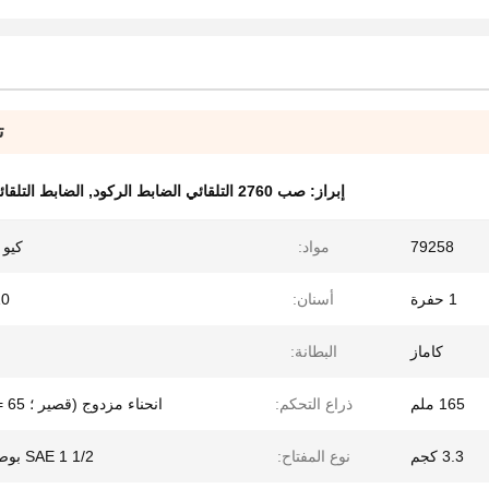
ت
إبراز:
صب 2760 التلقائي الضابط الركود
,
الضابط التلقائي ا
79258
مواد:
كيو ت
1 حفرة
أسنان:
10 أس
كاماز
البطانة:
165 ملم
ذراع التحكم:
انحناء مزدوج (قصير ؛ R = 65 مم)
3.3 كجم
نوع المفتاح:
SAE 1 1/2 بوصة 10 ج