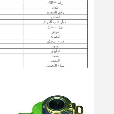
رقم OEM.
مواد
رقم الحفرة
أسنان
طول ثقب الذراع
نوع المفتاح
عوض
البطانة
ذراع التحكم
وزن
تطبيق
يصب
التعبئة
ميناء التحميل