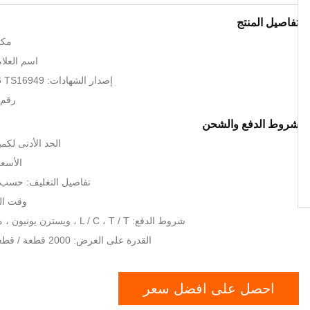
تفاصيل المنتج
مكا
اسم العلامة 
إصدار الشهادات: IATF9001:2016 TS16949
رقم ال
شروط الدفع والشحن
الحد الأدنى لكم
الأسعا
تفاصيل التغليف: حسب 
وقت التسلي
شروط الدفع: L / C ، T / T ، ويسترن يونيون ، موني جرام ، نقدا
القدرة على العرض: 2000 قطعة / قطعة لكل 8 ساعات
احصل على افضل سعر