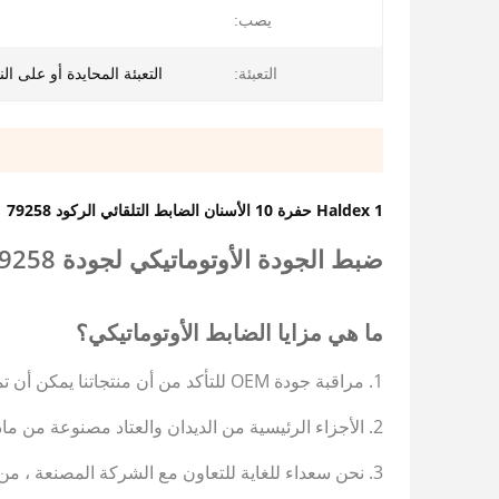
يصب:
التعبئة:
التعبئة المحايدة أو على ا
Haldex 1 حفرة 10 الأسنان الضابط التلقائي الركود 79258 |تطبق على كاماز |يصب
ضبط الجودة الأوتوماتيكي لجودة OEM 79258
ما هي مزايا الضابط الأوتوماتيكي؟
1. مراقبة جودة OEM للتأكد من أن منتجاتنا يمكن أن تمنحك ضمانًا لمدة سنة واحدة مهما كانت الطرق المختلفة التي تقودها المقطورة.
2. الأجزاء الرئيسية من الديدان والعتاد مصنوعة من مادة Cr40 أو 42CrMo وهو اختبار مستقر للغاية ومرهق لأكثر من مليون دورة.
3. نحن سعداء للغاية للتعاون مع الشركة المصنعة ، من تدقيق المصنع حتى تطبيق وثيقة العملية.