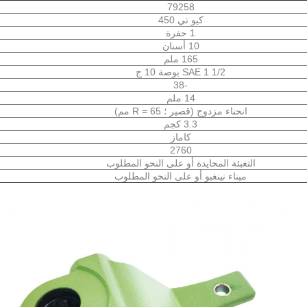
79258
كيو تي 450
1 حفرة
10 أسنان
165 ملم
SAE 1 1/2 بوصة 10 ج
-38
14 ملم
انحناء مزدوج (قصير ؛ R = 65 مم)
3.3 كجم
كاماز
2760
التعبئة المحايدة أو على النحو المطلوب
ميناء نينغبو أو على النحو المطلوب