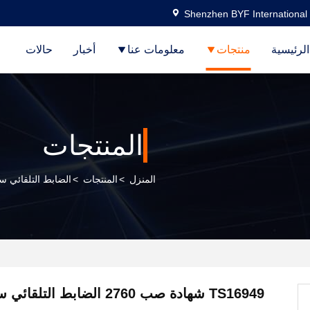
Shenzhen BYF International 
لرئيسية
منتجات
معلومات عنا
أخبار
حالات
المنتجات
المنزل
>
المنتجات
>
الضابط التلقائي س
TS16949 شهادة صب 2760 الضابط التلقائي سلاك 79258