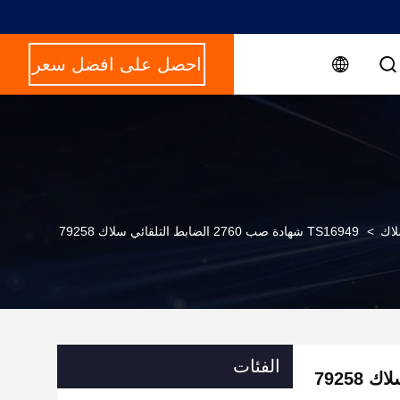
احصل على افضل سعر
لاك
>
TS16949 شهادة صب 2760 الضابط التلقائي سلاك 79258
الفئات