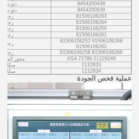
9454200438
دي-سي
9454200938
دي-سي
81506106263
رجل
81506106264
رجل
81506106259
رجل
81506106261
رجل
81506106266 81506106252
رجل
81506106262
81506106266 81506106258
رجل
21229249 ASA 72788
محور المقطو
1112833
سكانيا
1112834
سكانيا
عملية فحص الجودة