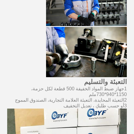
التعبئة والتسليم
1جهاز ضبط المواد الخفيفة 500 قطعة لكل حزمة،
1150*940*730ملم
2التعبئة المحايدة، التعبئة العلامة التجارية، الصندوق المموج
3أو حسب طلبكِ ، تعديل التخفيف