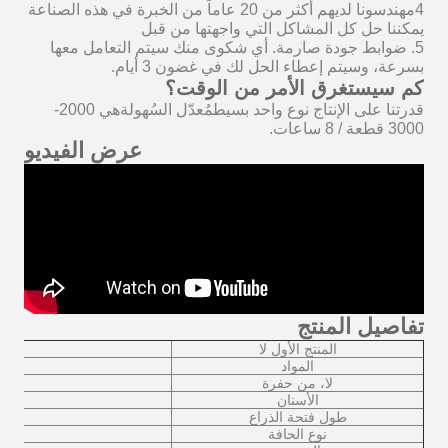
4مهندسونا لديهم أكثر من 20 عاماً من الخبرة في هذه الصناعة
يمكننا حل كل المشاكل التي واجهتها من قبل
5. ضوابط جودة صارمة. أي شكوى منك سيتم التعامل معها
بسرعة، وسيتم إعطاء الحل لك في غضون 3 أيام.
كم سيستغرق الأمر من الوقت؟
قدرتنا على الإنتاج نوع واحد بسيط
مُعدّل السُهولة
هي 2000-
3000 قطعة / 8 ساعات.
عرض الفيديو
تفاصيل المنتج
المنتج الأول لا
المواد
لا، من حفرة
الأسنان
طول فتحة الذراع
نوع الحافة