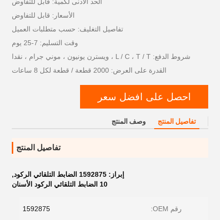
الحد الأدنى لكمية: قابل للتفاوض
الأسعار: قابل للتفاوض
تفاصيل التغليف: حسب متطلبات العميل
وقت التسليم: 7-25 يوم
شروط الدفع: L / C ، T / T ، ويسترن يونيون ، موني جرام ، نقدا
القدرة على العرض: 2000 قطعة / قطعة لكل 8 ساعات
احصل على افضل سعر
تفاصيل المنتج
وصف المنتج
تفاصيل المنتج
إبراز:
1592875 الضابط التلقائي الركود
,
10 الضابط التلقائي الركود الأسنان
رقم OEM:
1592875