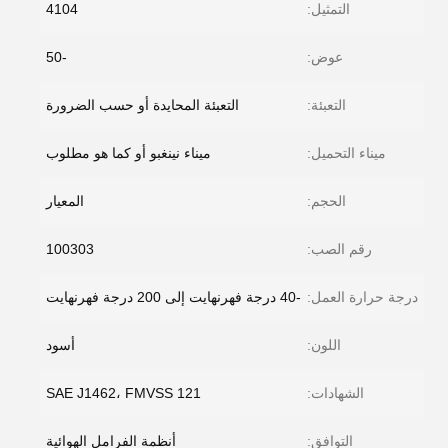
التمثيل:
4104
عوض:
-50
التعبئة:
التعبئة المحايدة أو حسب الضرورة
ميناء التحميل:
ميناء نينغبو أو كما هو مطلوب
الحجم:
المعيار
رقم الصب:
100303
درجة حرارة العمل:
-40 درجة فهرنهايت إلى 200 درجة فهرنهايت
اللون:
أسود
الشهادات:
SAE J1462، FMVSS 121
التوافق:
أنظمة الفرامل الهوائية