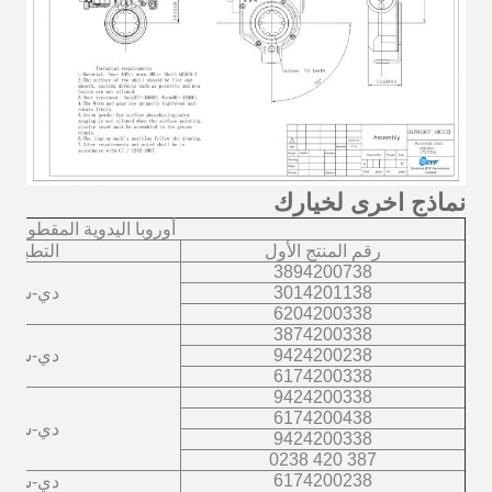
نماذج اخرى لخيارك
أوروبا اليدوية المقطورة
رقم المنتج الأول
التطبيق
3894200738
3014201138
دي-سي
6204200338
3874200338
9424200238
دي-سي
6174200338
9424200338
6174200438
دي-سي
9424200338
387 420 0238
6174200238
دي-سي