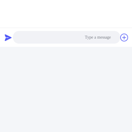
فيديو
فيديو
21222694 10 أسنان 72788
3.7kg 0517482020 الضابط
الضابط الأوتوماتيكي
الأوتوماتيكي 72875 لـ BPW
Photo
للمقطورة
احصل على افضل سعر
احصل على افضل سعر
Video Call
Audio Call