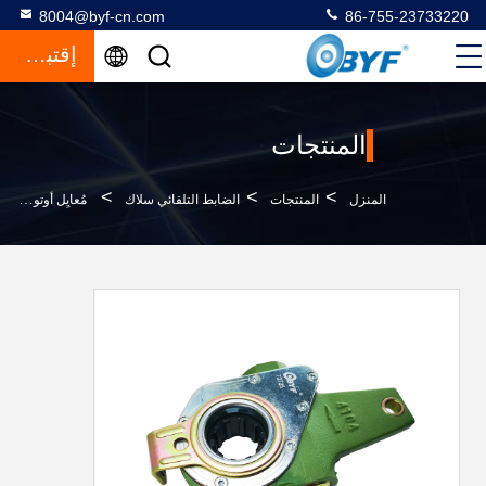
8004@byf-cn.com
86-755-23733220
إقتباس
المنتجات
>
>
>
المنزل
المنتجات
الضابط التلقائي سلاك
مُعايِل أوتوماتيكي عالي للسلطة 72725 OEM 1592875 صب 4104 للشاحنة الثقيلة